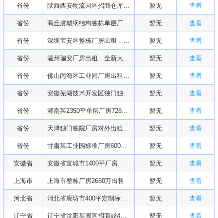
省份
陕西西安物流园区招商仓库出租
暂无
查看
省份
商丘虞城纲结构独栋单层厂房出租，6400平
暂无
查看
省份
深圳宝安区整栋厂房出租，13500平
暂无
查看
省份
温州瑞安厂房出租，全新大面积5万平
暂无
查看
省份
佛山南海区工业园厂房出租/16569平方
暂无
查看
省份
安徽芜湖技术开发区独门独院厂房出租
暂无
查看
省份
湖南某2350平单层厂房728万出售
暂无
查看
省份
天津独门独院厂房对外出租或出售
暂无
查看
省份
甘肃某工业园标准厂房6000万转让
暂无
查看
安徽省
安徽省宣城市1400平厂房招商或出售
暂无
查看
上海市
上海市整栋厂房2680万出售
暂无
查看
河北省
河北省廊坊市400平定制标准厂房招商或出售
暂无
查看
辽宁省
辽宁省沈阳某园区招商或490万起售
暂无
查看