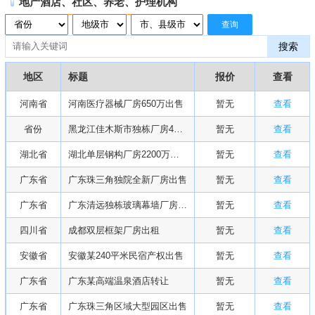
地产酒店、社区、养老、护理机构
查询
搜索
地区
标题
报价
查看
河南省
河南医疗器械厂房650万出售
暂无
查看
省份
黑龙江佳木斯市独栋厂房420万出售
暂无
查看
湖北省
湖北单层钢构厂房2200万出售
暂无
查看
广东省
广东珠三角独院全新厂房出售
暂无
查看
广东省
广东清远独栋玻璃幕墙厂房出售或转让
暂无
查看
四川省
成都双层框架厂房出租
暂无
查看
安徽省
安徽某240平米民宿产权出售
暂无
查看
广东省
广东某高端温泉酒店转让
暂无
查看
广东省
广东珠三角区域大型园区出售
暂无
查看