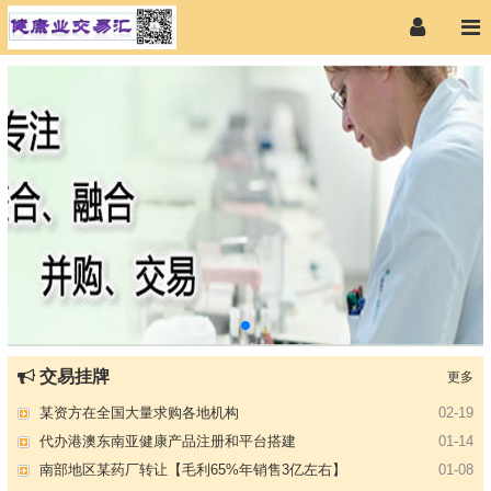
【专注投资】城投 交投 建投等国企项目合作
07-09
交易挂牌
更多
【寻求合作】海外代理、慈善机构
04-12
某资方在全国大量求购各地机构
02-19
代办港澳东南亚健康产品注册和平台搭建
01-14
南部地区某药厂转让【毛利65%年销售3亿左右】
01-08