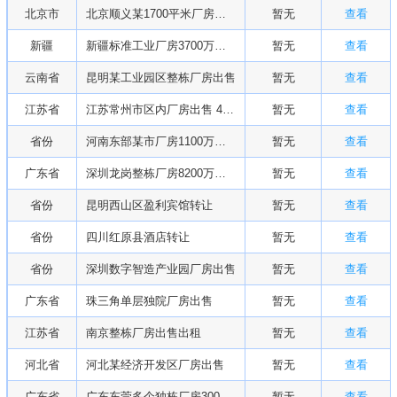
北京市
北京顺义某1700平米厂房出售
暂无
查看
新疆
新疆标准工业厂房3700万出售
暂无
查看
云南省
昆明某工业园区整栋厂房出售
暂无
查看
江苏省
江苏常州市区内厂房出售 4000-6万平可分割出租出售
暂无
查看
省份
河南东部某市厂房1100万出售
暂无
查看
广东省
深圳龙岗整栋厂房8200万出售
暂无
查看
省份
昆明西山区盈利宾馆转让
暂无
查看
省份
四川红原县酒店转让
暂无
查看
省份
深圳数字智造产业园厂房出售
暂无
查看
广东省
珠三角单层独院厂房出售
暂无
查看
江苏省
南京整栋厂房出售出租
暂无
查看
河北省
河北某经济开发区厂房出售
暂无
查看
广东省
广东东莞多个独栋厂房3000万出售
暂无
查看