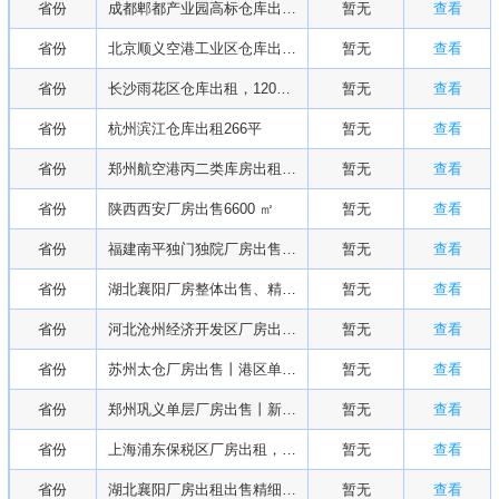
省份
成都郫都产业园高标仓库出租，丙类消防带卸货月台，电子元器件、跨境仓储
暂无
查看
省份
北京顺义空港工业区仓库出租丨恒温恒湿库房和仓库对外招租
暂无
查看
省份
长沙雨花区仓库出租，1200平方 带卸货平台
暂无
查看
省份
杭州滨江仓库出租266平
暂无
查看
省份
郑州航空港丙二类库房出租丨整层3400平仓库可分割
暂无
查看
省份
陕西西安厂房出售6600 ㎡
暂无
查看
省份
福建南平独门独院厂房出售工业用地钢结构1.2万平
暂无
查看
省份
湖北襄阳厂房整体出售、精细化工产业园50135平方
暂无
查看
省份
河北沧州经济开发区厂房出售，2万平
暂无
查看
省份
苏州太仓厂房出售丨港区单层钢结构3300平
暂无
查看
省份
郑州巩义单层厂房出售丨新建万平厂区1.2万平
暂无
查看
省份
上海浦东保税区厂房出租，仓库一楼2180，二楼2380出租
暂无
查看
省份
湖北襄阳厂房出租出售精细化工产业园66700平方
暂无
查看