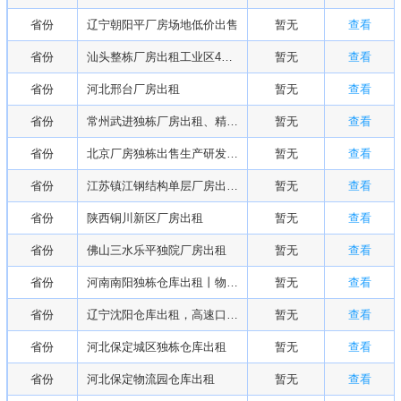
省份
辽宁朝阳平厂房场地低价出售
暂无
查看
省份
汕头整栋厂房出租工业区4500平
暂无
查看
省份
河北邢台厂房出租
暂无
查看
省份
常州武进独栋厂房出租、精装修大型厂房6万平
暂无
查看
省份
北京厂房独栋出售生产研发招商
暂无
查看
省份
江苏镇江钢结构单层厂房出租丨2200平,净高7.8米
暂无
查看
省份
陕西铜川新区厂房出租
暂无
查看
省份
佛山三水乐平独院厂房出租
暂无
查看
省份
河南南阳独栋仓库出租丨物流园招商
暂无
查看
省份
辽宁沈阳仓库出租，高速口库房
暂无
查看
省份
河北保定城区独栋仓库出租
暂无
查看
省份
河北保定物流园仓库出租
暂无
查看