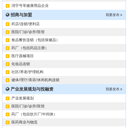
2024第34届（广东）国际大健康产业博览会
11-06
消字号等健康用品企业
某器械公司项目技术转让
10-19
招商与加盟
#冠心病养生素口服液项目招商或寻求技术转让
我要发布
10-13
大健康交易中心平台招商
10-13
药店/连锁/便利店
膝关节修复药物融资计划
09-27
医院/门诊/诊所/医馆
华北某药厂转让（年利有3000多万）
09-27
食品餐饮连锁（包括保健品）
某医药销售团队寻求品种大包
09-15
药厂（包括药品注册）
“粤省心”为企业定制专业化的财务服务
09-08
医疗器械项目
化妆品连锁
社区/养老/护理机构
健体/理疗/美容/休闲机构连锁
产业发展规划与投融资
我要发布
产业发展规划
医院/门诊/诊所/医馆
药厂（包括饮片厂/中间体）
医药商业与物流