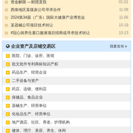
资金解困 —财团直投
01-01
西南地区某煤炭公司寻求合作
11-08
2024第34届（广东）国际大健康产业博览会
11-06
某器械公司项目技术转让
10-19
#冠心病养生素口服液项目招商或寻求技术转让
10-13
大健康交易中心平台招商
10-13
企业资产及店铺交易区
我要发布
膝关节修复药物融资计划
09-27
医院、门诊、诊所、医馆
华北某药厂转让（年利有3000多万）
09-27
某医药销售团队寻求品种大包
09-15
批文批件专利商标知识产权
“粤省心”为企业定制专业化的财务服务
09-08
药品生产、经营企业
【专注投资】城投 交投 建投等国企项目合作
07-09
二手设备与资产
【寻求合作】海外代理、慈善机构
04-12
药店、连锁、便利店
某资方在全国大量求购各地机构
02-19
保健品、食品企业
代办港澳东南亚健康产品注册和平台搭建
01-14
器械生产、经营单位
南部地区某药厂转让【毛利65%年销售3亿左右】
01-08
化妆品生产、经营单位
资金解困 —财团直投
01-01
地产酒店、社区、养老、护理机构
西南地区某煤炭公司寻求合作
11-08
健体、理疗、美容、养生、休闲