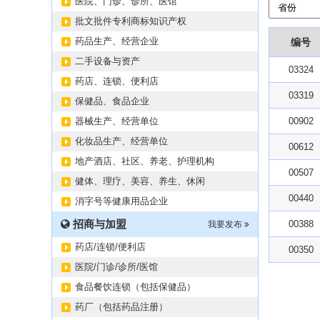
医院、门诊、诊所、医馆
批文批件专利商标知识产权
药品生产、经营企业
编号
二手设备与资产
03324
药店、连锁、便利店
03319
保健品、食品企业
器械生产、经营单位
00902
化妆品生产、经营单位
00612
地产酒店、社区、养老、护理机构
00507
健体、理疗、美容、养生、休闲
00440
消字号等健康用品企业
招商与加盟
00388
我要发布
药店/连锁/便利店
00350
医院/门诊/诊所/医馆
食品餐饮连锁（包括保健品）
药厂（包括药品注册）