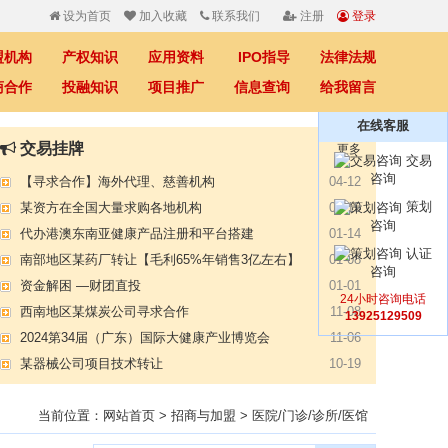
设为首页
加入收藏
联系我们
注册
登录
盟机构
产权知识
应用资料
IPO指导
法律法规
商合作
投融知识
项目推广
信息查询
给我留言
在线客服
交易挂牌
更多
【专注投资】城投 交投 建投等国企项目合作
07-09
交易
咨询
【寻求合作】海外代理、慈善机构
04-12
策划
某资方在全国大量求购各地机构
02-19
咨询
代办港澳东南亚健康产品注册和平台搭建
01-14
认证
南部地区某药厂转让【毛利65%年销售3亿左右】
01-08
咨询
资金解困 —财团直投
01-01
24小时咨询电话
西南地区某煤炭公司寻求合作
11-08
13925129509
2024第34届（广东）国际大健康产业博览会
11-06
某器械公司项目技术转让
10-19
#冠心病养生素口服液项目招商或寻求技术转让
10-13
大健康交易中心平台招商
当前位置：
网站首页
>
招商与加盟
>
医院/门诊/诊所/医馆
10-13
膝关节修复药物融资计划
09-27