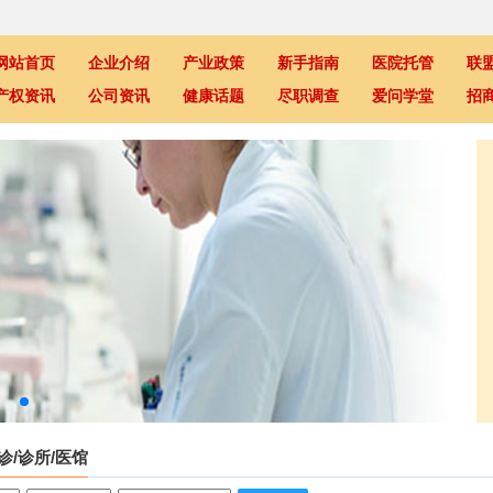
网站首页
企业介绍
产业政策
新手指南
医院托管
联
产权资讯
公司资讯
健康话题
尽职调查
爱问学堂
招
诊/诊所/医馆