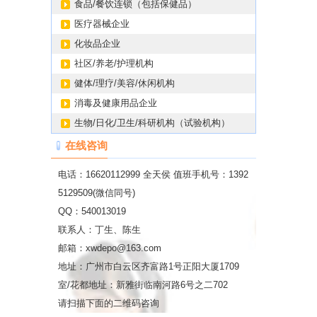
食品/餐饮连锁（包括保健品）
医疗器械企业
化妆品企业
社区/养老/护理机构
健体/理疗/美容/休闲机构
消毒及健康用品企业
生物/日化/卫生/科研机构（试验机构）
在线咨询
电话：16620112999 全天侯 值班手机号：1392
5129509(微信同号)
QQ：540013019
联系人：丁生、陈生
邮箱：xwdepo@163.com
地址：广州市白云区齐富路1号正阳大厦1709
室/花都地址：新雅街临南河路6号之二702
请扫描下面的二维码咨询