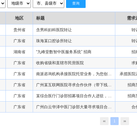
查询
地区
标题
需求
贵州省
含男科妇科医院转让
转
广东省
珠海某口腔诊所转让
转
湖南省
“九峰堂数智中医服务系统” 招商
招
广东省
收购省级和直辖市民营医院
求
广东省
南派咨询机构承接医院托管业务，为您创造新的业绩！
承揽医院
广东省
广州某互联网医院寻求合作伙伴（带下线门诊+药房）
招商
广东省
某综合医疗门诊部招募项目合作人进驻，可通过注资或合作持股【带互联网医院】
招商
广东省
广州白云华泽中医门诊部大量寻求项目合作人
合
‹‹
1
››