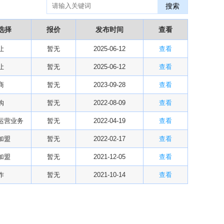
搜索
华北某药厂转让（年利有3000多万）
09-27
某医药销售团队寻求品种大包
09-15
选择
报价
发布时间
查看
“粤省心”为企业定制专业化的财务服务
09-08
让
【专注投资】城投 交投 建投等国企项目合作
暂无
2025-06-12
查看
07-09
【寻求合作】海外代理、慈善机构
04-12
让
暂无
2025-06-12
查看
某资方在全国大量求购各地机构
02-19
商
暂无
2023-09-28
查看
代办港澳东南亚健康产品注册和平台搭建
01-14
南部地区某药厂转让【毛利65%年销售3亿左右】
01-08
购
暂无
2022-08-09
查看
资金解困 —财团直投
01-01
运营业务
暂无
2022-04-19
查看
西南地区某煤炭公司寻求合作
11-08
加盟
暂无
2022-02-17
查看
2024第34届（广东）国际大健康产业博览会
11-06
某器械公司项目技术转让
10-19
加盟
暂无
2021-12-05
查看
#冠心病养生素口服液项目招商或寻求技术转让
10-13
作
暂无
2021-10-14
查看
大健康交易中心平台招商
10-13
膝关节修复药物融资计划
09-27
华北某药厂转让（年利有3000多万）
09-27
某医药销售团队寻求品种大包
09-15