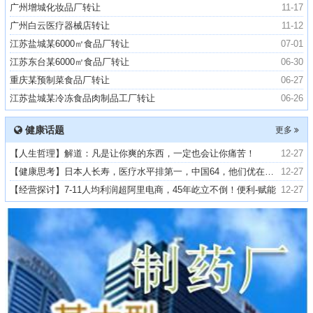
广州增城化妆品厂转让
11-17
广州白云医疗器械店转让
11-12
江苏盐城某6000㎡食品厂转让
07-01
江苏东台某6000㎡食品厂转让
06-30
重庆某预制菜食品厂转让
06-27
江苏盐城某冷冻食品肉制品工厂转让
06-26
健康话题
更多
【人生哲理】解道：凡是让你爽的东西，一定也会让你痛苦！
12-27
【健康思考】日本人长寿，医疗水平排第一，中国64，他们优在哪里？
12-27
【经营探讨】7-11人均利润超阿里电商，45年屹立不倒！便利-赋能​
12-27