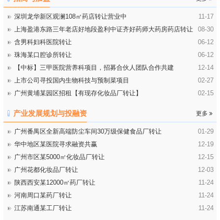
深圳龙华新区观澜108㎡药店转让营业中
11-17
上海盈港东路三年老店好地段盈利中证齐好药师大药房药店转让
08-30
含男科妇科医院转让
06-12
珠海某口腔诊所转让
06-12
【中标】三甲医院营养科项目，招募合伙人团队合作共建
12-14
上市公司寻投国内生物科技与预制菜项目
02-27
广州黄埔某园区招租【有现存化妆品厂转让】
02-15
产业发展规划与投融资
更多
广州番禺区全新高端防尘车间30万级保健食品厂转让
01-29
华中地区某医院寻求融资共赢
12-19
广州市区某5000㎡化妆品厂转让
12-15
广州花都化妆品厂转让
12-03
陕西西安某12000㎡药厂转让
11-24
河南周口某药厂转让
11-24
江苏南通某工厂转让
11-24