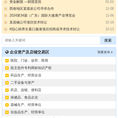
资金解困 —财团直投
01-01
西南地区某煤炭公司寻求合作
11-08
2024第34届（广东）国际大健康产业博览会
11-06
某器械公司项目技术转让
10-19
#冠心病养生素口服液项目招商或寻求技术转让
10-13
大健康交易中心平台招商
10-13
搜索
膝关节修复药物融资计划
09-27
华北某药厂转让（年利有3000多万）
09-27
企业资产及店铺交易区
我要发布
某医药销售团队寻求品种大包
09-15
医院、门诊、诊所、医馆
“粤省心”为企业定制专业化的财务服务
09-08
批文批件专利商标知识产权
【专注投资】城投 交投 建投等国企项目合作
07-09
药品生产、经营企业
【寻求合作】海外代理、慈善机构
04-12
二手设备与资产
某资方在全国大量求购各地机构
02-19
药店、连锁、便利店
代办港澳东南亚健康产品注册和平台搭建
01-14
保健品、食品企业
南部地区某药厂转让【毛利65%年销售3亿左右】
01-08
资金解困 —财团直投
01-01
器械生产、经营单位
西南地区某煤炭公司寻求合作
11-08
化妆品生产、经营单位