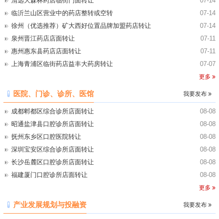
清远大森林药店临街门面转让
07-14
省份
深圳宝安美容店转让
暂无
查看
临沂兰山区营业中的药店整转或空转
07-14
广东省
广东清远独栋玻璃幕墙厂房出售或转让
暂无
查看
徐州（优选推荐）矿大西好位置品牌加盟药店转让
07-14
四川省
成都双层框架厂房出租
暂无
查看
泉州晋江药店店面转让
07-11
安徽省
安徽某240平米民宿产权出售
暂无
查看
惠州惠东县药店店面转让
07-11
省份
重庆江北区综合门诊店面转让
暂无
查看
上海青浦区临街药店益丰大药房转让
07-07
省份
青岛市北区综合诊所店面转让
暂无
查看
更多
省份
武汉东西湖区中医门诊店面/中医馆转让
暂无
查看
医院、门诊、诊所、医馆
我要发布
省份
无锡梁溪区口腔诊所店面转让
暂无
查看
成都郫都区综合诊所店面转让
08-08
河南省
河南医疗器械厂房650万出售
暂无
查看
昭通盐津县口腔诊所店面转让
08-08
省份
黑龙江佳木斯市独栋厂房420万出售
暂无
查看
抚州东乡区口腔医院转让
08-08
湖北省
湖北单层钢构厂房2200万出售
暂无
查看
深圳宝安区综合诊所店面转让
08-08
广东省
广东珠三角独院全新厂房出售
暂无
查看
长沙岳麓区口腔诊所店面转让
08-08
省份
成都郫都区综合诊所店面转让
暂无
查看
福建厦门口腔诊所店面转让
08-08
省份
昭通盐津县口腔诊所店面转让
暂无
查看
更多
省份
抚州东乡区口腔医院转让
暂无
查看
省份
深圳宝安区综合诊所店面转让
暂无
查看
产业发展规划与投融资
我要发布
省份
长沙岳麓区口腔诊所店面转让
暂无
查看