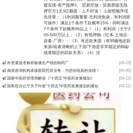
股实债-资产抵押3、 贸易空放：贸易票据无抵
押空方1天3亿额度：上不封顶！ ⚠️按照顺序优
先排查：（1利润最重要-无利润免谈，有利润皆
可操作）满足1个条件下款概率15%：同时满足
7个条件下款概率95以上！（1）有利润（大于3
00-500万以上：（2）有抵押物（红本-土地证-
设备-厂房）：（3）有还款来源（有明确地还款
来源/或者清晰的上下游/下游是非常稳定的B端/
或者稳定的回款关系）（4）没
外资紧急求购有输液生产线的制药厂
[08-23]
南派咨询机构承接医院托管业务，为您创造新的业绩！
[05-05]
国家中医药管理局解读《“十四五”中医药发展规划》
[04-22]
国务院办公厅关于印发“十四五”中医药发展规划的通知
[04-22]