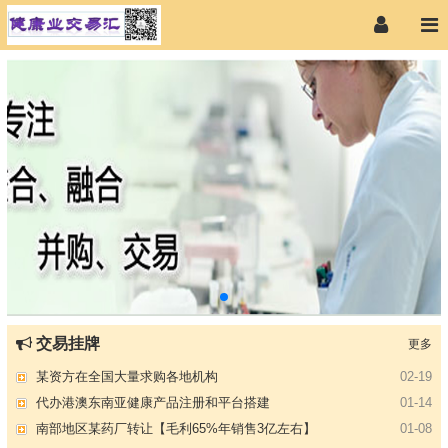
【专注投资】城投 交投 建投等国企项目合作
07-09
交易挂牌
更多
【寻求合作】海外代理、慈善机构
04-12
某资方在全国大量求购各地机构
02-19
代办港澳东南亚健康产品注册和平台搭建
01-14
南部地区某药厂转让【毛利65%年销售3亿左右】
01-08