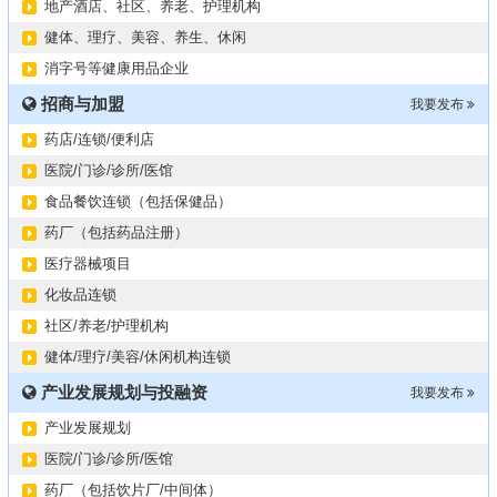
2024第34届（广东）国际大健康产业博览会
11-06
地产酒店、社区、养老、护理机构
某器械公司项目技术转让
10-19
健体、理疗、美容、养生、休闲
#冠心病养生素口服液项目招商或寻求技术转让
10-13
消字号等健康用品企业
大健康交易中心平台招商
10-13
招商与加盟
我要发布
膝关节修复药物融资计划
09-27
药店/连锁/便利店
华北某药厂转让（年利有3000多万）
09-27
医院/门诊/诊所/医馆
某医药销售团队寻求品种大包
09-15
食品餐饮连锁（包括保健品）
“粤省心”为企业定制专业化的财务服务
09-08
药厂（包括药品注册）
医疗器械项目
化妆品连锁
社区/养老/护理机构
健体/理疗/美容/休闲机构连锁
产业发展规划与投融资
我要发布
产业发展规划
医院/门诊/诊所/医馆
药厂（包括饮片厂/中间体）