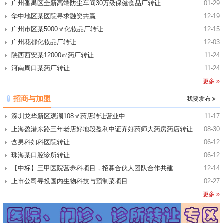
广州番禺区全新高端防尘车间30万级保健食品厂转让
01-29
省份
福建厦门口腔诊所店面转让
暂无
查看
华中地区某医院寻求融资共赢
12-19
省份
四川成都化妆品店转让
暂无
查看
广州市区某5000㎡化妆品厂转让
12-15
省份
深圳龙华百货店转让
暂无
查看
广州花都化妆品厂转让
12-03
省份
深圳宝安美容店转让
暂无
查看
陕西西安某12000㎡药厂转让
11-24
广东省
广东清远独栋玻璃幕墙厂房出售或转让
暂无
查看
河南周口某药厂转让
11-24
四川省
成都双层框架厂房出租
暂无
查看
更多
安徽省
安徽某240平米民宿产权出售
暂无
查看
招商与加盟
省份
重庆江北区综合门诊店面转让
暂无
查看
我要发布
省份
青岛市北区综合诊所店面转让
暂无
查看
深圳龙华新区观澜108㎡药店转让营业中
11-17
省份
武汉东西湖区中医门诊店面/中医馆转让
暂无
查看
上海盈港东路三年老店好地段盈利中证齐好药师大药房药店转让
08-30
省份
无锡梁溪区口腔诊所店面转让
暂无
查看
含男科妇科医院转让
06-12
珠海某口腔诊所转让
06-12
【中标】三甲医院营养科项目，招募合伙人团队合作共建
12-14
上市公司寻投国内生物科技与预制菜项目
02-27
更多