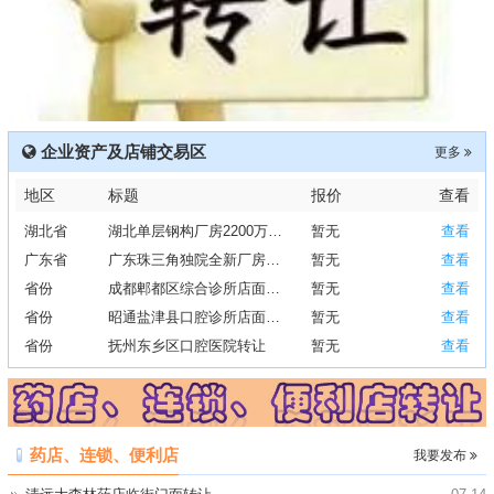
企业资产及店铺交易区
更多
河南省
河南医疗器械厂房650万出售
暂无
查看
地区
标题
报价
查看
省份
黑龙江佳木斯市独栋厂房420万出售
暂无
查看
湖北省
湖北单层钢构厂房2200万出售
暂无
查看
广东省
广东珠三角独院全新厂房出售
暂无
查看
省份
成都郫都区综合诊所店面转让
暂无
查看
省份
昭通盐津县口腔诊所店面转让
暂无
查看
省份
抚州东乡区口腔医院转让
暂无
查看
省份
深圳宝安区综合诊所店面转让
暂无
查看
省份
长沙岳麓区口腔诊所店面转让
暂无
查看
省份
福建厦门口腔诊所店面转让
暂无
查看
药店、连锁、便利店
我要发布
省份
四川成都化妆品店转让
暂无
查看
省份
深圳龙华百货店转让
暂无
查看