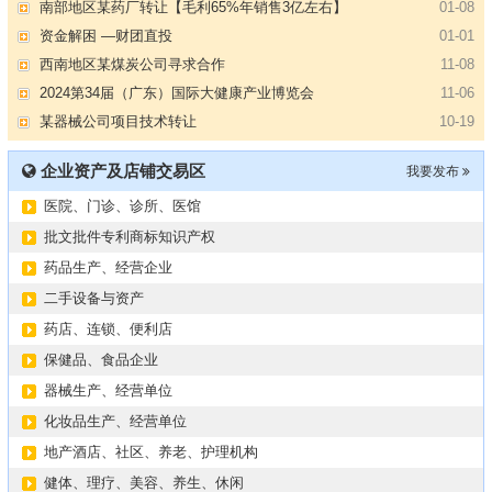
南部地区某药厂转让【毛利65%年销售3亿左右】
01-08
资金解困 —财团直投
01-01
西南地区某煤炭公司寻求合作
11-08
2024第34届（广东）国际大健康产业博览会
11-06
某器械公司项目技术转让
10-19
#冠心病养生素口服液项目招商或寻求技术转让
10-13
企业资产及店铺交易区
我要发布
大健康交易中心平台招商
10-13
医院、门诊、诊所、医馆
膝关节修复药物融资计划
09-27
华北某药厂转让（年利有3000多万）
09-27
批文批件专利商标知识产权
某医药销售团队寻求品种大包
09-15
药品生产、经营企业
“粤省心”为企业定制专业化的财务服务
09-08
二手设备与资产
【专注投资】城投 交投 建投等国企项目合作
07-09
药店、连锁、便利店
【寻求合作】海外代理、慈善机构
04-12
保健品、食品企业
某资方在全国大量求购各地机构
02-19
器械生产、经营单位
代办港澳东南亚健康产品注册和平台搭建
01-14
化妆品生产、经营单位
南部地区某药厂转让【毛利65%年销售3亿左右】
01-08
地产酒店、社区、养老、护理机构
资金解困 —财团直投
01-01
健体、理疗、美容、养生、休闲