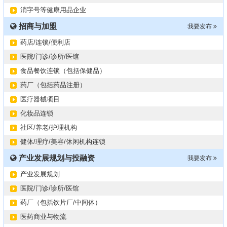
西南地区某煤炭公司寻求合作
11-08
消字号等健康用品企业
2024第34届（广东）国际大健康产业博览会
11-06
招商与加盟
某器械公司项目技术转让
我要发布
10-19
#冠心病养生素口服液项目招商或寻求技术转让
10-13
药店/连锁/便利店
大健康交易中心平台招商
10-13
医院/门诊/诊所/医馆
膝关节修复药物融资计划
09-27
食品餐饮连锁（包括保健品）
华北某药厂转让（年利有3000多万）
09-27
药厂（包括药品注册）
某医药销售团队寻求品种大包
09-15
医疗器械项目
“粤省心”为企业定制专业化的财务服务
09-08
化妆品连锁
社区/养老/护理机构
健体/理疗/美容/休闲机构连锁
产业发展规划与投融资
我要发布
产业发展规划
医院/门诊/诊所/医馆
药厂（包括饮片厂/中间体）
医药商业与物流