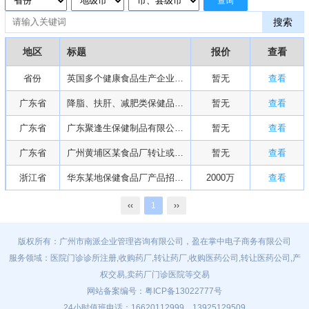
查询
搜索
地区
标题
报价
查看
省份
英国多个健康食品生产企业招商合作
暂无
查看
广东省
降脂、扶肝、减肥类保健品厂诚招合伙人
暂无
查看
广东省
广东聚逢生保健制品有限公司承接代工贴牌
暂无
查看
广东省
广州黄埔区某食品厂转让或合作（全新）
暂无
查看
浙江省
华东某地保健食品厂产品招商或寻求融资与合作
2000万
查看
‹‹
1
››
版权所有：广州市南派企业管理咨询有限公司，盈在掌中电子商务有限公司
服务领域：医院门诊诊所注册,收购药厂,转让药厂,收购医药公司,转让医药公司,产
权交易,卖药厂门诊医院等交易
网站备案编号：
粤ICP备13022777号
24小时值班电话：16620112999、13925129509