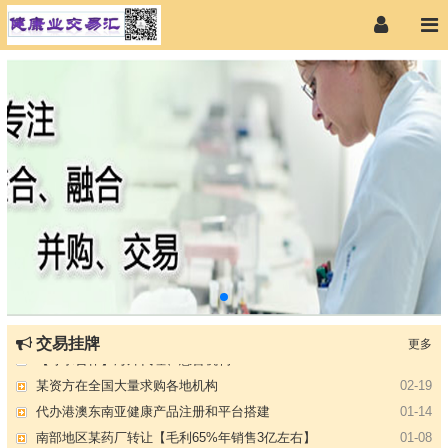
【专注投资】城投 交投 建投等国企项目合作
07-09
交易挂牌
更多
【寻求合作】海外代理、慈善机构
04-12
某资方在全国大量求购各地机构
02-19
代办港澳东南亚健康产品注册和平台搭建
01-14
南部地区某药厂转让【毛利65%年销售3亿左右】
01-08