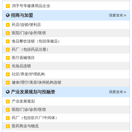
2024第34届（广东）国际大健康产业博览会
11-06
消字号等健康用品企业
某器械公司项目技术转让
10-19
招商与加盟
#冠心病养生素口服液项目招商或寻求技术转让
我要发布
10-13
大健康交易中心平台招商
10-13
药店/连锁/便利店
膝关节修复药物融资计划
09-27
医院/门诊/诊所/医馆
华北某药厂转让（年利有3000多万）
09-27
食品餐饮连锁（包括保健品）
某医药销售团队寻求品种大包
09-15
药厂（包括药品注册）
“粤省心”为企业定制专业化的财务服务
09-08
医疗器械项目
化妆品连锁
社区/养老/护理机构
健体/理疗/美容/休闲机构连锁
产业发展规划与投融资
我要发布
产业发展规划
医院/门诊/诊所/医馆
药厂（包括饮片厂/中间体）
医药商业与物流