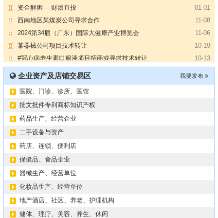
资金解困 —财团直投
01-01
西南地区某煤炭公司寻求合作
11-08
2024第34届（广东）国际大健康产业博览会
11-06
某器械公司项目技术转让
10-19
#冠心病养生素口服液项目招商或寻求技术转让
10-13
大健康交易中心平台招商
10-13
企业资产及店铺交易区
我要发布
膝关节修复药物融资计划
09-27
医院、门诊、诊所、医馆
华北某药厂转让（年利有3000多万）
09-27
某医药销售团队寻求品种大包
09-15
批文批件专利商标知识产权
“粤省心”为企业定制专业化的财务服务
09-08
药品生产、经营企业
【专注投资】城投 交投 建投等国企项目合作
07-09
二手设备与资产
【寻求合作】海外代理、慈善机构
04-12
药店、连锁、便利店
某资方在全国大量求购各地机构
02-19
保健品、食品企业
代办港澳东南亚健康产品注册和平台搭建
01-14
器械生产、经营单位
南部地区某药厂转让【毛利65%年销售3亿左右】
01-08
化妆品生产、经营单位
资金解困 —财团直投
01-01
地产酒店、社区、养老、护理机构
西南地区某煤炭公司寻求合作
11-08
健体、理疗、美容、养生、休闲