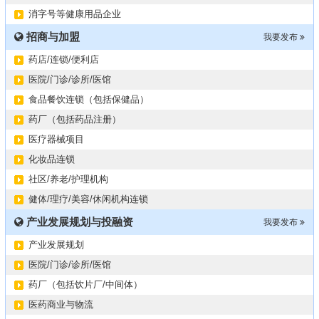
某器械公司项目技术转让
10-19
消字号等健康用品企业
#冠心病养生素口服液项目招商或寻求技术转让
10-13
招商与加盟
大健康交易中心平台招商
我要发布
10-13
膝关节修复药物融资计划
09-27
药店/连锁/便利店
华北某药厂转让（年利有3000多万）
09-27
医院/门诊/诊所/医馆
某医药销售团队寻求品种大包
09-15
食品餐饮连锁（包括保健品）
“粤省心”为企业定制专业化的财务服务
09-08
药厂（包括药品注册）
医疗器械项目
化妆品连锁
社区/养老/护理机构
健体/理疗/美容/休闲机构连锁
产业发展规划与投融资
我要发布
产业发展规划
医院/门诊/诊所/医馆
药厂（包括饮片厂/中间体）
医药商业与物流