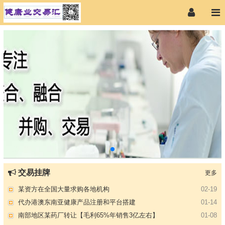
【专注投资】城投 交投 建投等国企项目合作
07-09
【寻求合作】海外代理、慈善机构
04-12
交易挂牌
更多
某资方在全国大量求购各地机构
02-19
代办港澳东南亚健康产品注册和平台搭建
01-14
南部地区某药厂转让【毛利65%年销售3亿左右】
01-08
资金解困 —财团直投
01-01