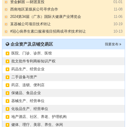
西南地区某煤炭公司寻求合作
11-08
2024第34届（广东）国际大健康产业博览会
11-06
某器械公司项目技术转让
10-19
#冠心病养生素口服液项目招商或寻求技术转让
10-13
大健康交易中心平台招商
10-13
膝关节修复药物融资计划
09-27
企业资产及店铺交易区
我要发布
华北某药厂转让（年利有3000多万）
09-27
医院、门诊、诊所、医馆
某医药销售团队寻求品种大包
09-15
“粤省心”为企业定制专业化的财务服务
09-08
批文批件专利商标知识产权
【专注投资】城投 交投 建投等国企项目合作
07-09
药品生产、经营企业
【寻求合作】海外代理、慈善机构
04-12
二手设备与资产
某资方在全国大量求购各地机构
02-19
药店、连锁、便利店
代办港澳东南亚健康产品注册和平台搭建
01-14
保健品、食品企业
南部地区某药厂转让【毛利65%年销售3亿左右】
01-08
器械生产、经营单位
资金解困 —财团直投
01-01
化妆品生产、经营单位
西南地区某煤炭公司寻求合作
11-08
地产酒店、社区、养老、护理机构
2024第34届（广东）国际大健康产业博览会
11-06
健体、理疗、美容、养生、休闲