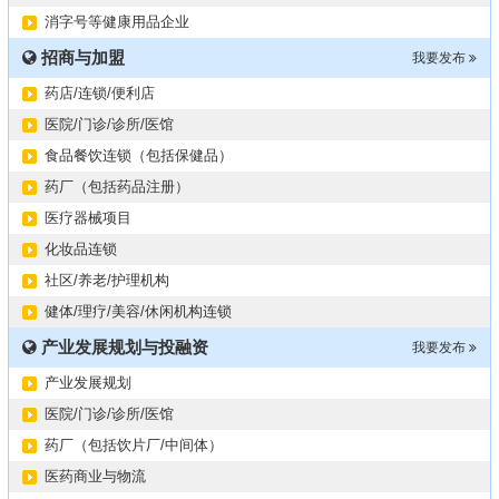
2024第34届（广东）国际大健康产业博览会
11-06
消字号等健康用品企业
某器械公司项目技术转让
10-19
招商与加盟
#冠心病养生素口服液项目招商或寻求技术转让
我要发布
10-13
大健康交易中心平台招商
10-13
药店/连锁/便利店
膝关节修复药物融资计划
09-27
医院/门诊/诊所/医馆
华北某药厂转让（年利有3000多万）
09-27
食品餐饮连锁（包括保健品）
某医药销售团队寻求品种大包
09-15
药厂（包括药品注册）
“粤省心”为企业定制专业化的财务服务
09-08
医疗器械项目
化妆品连锁
社区/养老/护理机构
健体/理疗/美容/休闲机构连锁
产业发展规划与投融资
我要发布
产业发展规划
医院/门诊/诊所/医馆
药厂（包括饮片厂/中间体）
医药商业与物流