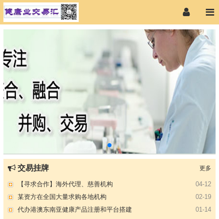
【专注投资】城投 交投 建投等国企项目合作
07-09
交易挂牌
更多
【寻求合作】海外代理、慈善机构
04-12
某资方在全国大量求购各地机构
02-19
代办港澳东南亚健康产品注册和平台搭建
01-14
南部地区某药厂转让【毛利65%年销售3亿左右】
01-08