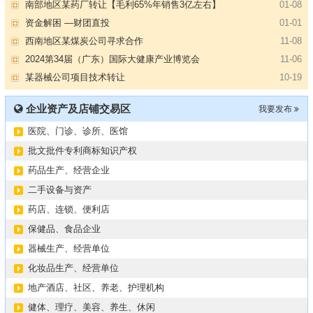
资金解困 —财团直投
01-01
西南地区某煤炭公司寻求合作
11-08
2024第34届（广东）国际大健康产业博览会
11-06
某器械公司项目技术转让
10-19
#冠心病养生素口服液项目招商或寻求技术转让
10-13
大健康交易中心平台招商
10-13
企业资产及店铺交易区
我要发布
膝关节修复药物融资计划
09-27
医院、门诊、诊所、医馆
华北某药厂转让（年利有3000多万）
09-27
某医药销售团队寻求品种大包
09-15
批文批件专利商标知识产权
“粤省心”为企业定制专业化的财务服务
09-08
药品生产、经营企业
【专注投资】城投 交投 建投等国企项目合作
07-09
二手设备与资产
【寻求合作】海外代理、慈善机构
04-12
药店、连锁、便利店
某资方在全国大量求购各地机构
02-19
保健品、食品企业
代办港澳东南亚健康产品注册和平台搭建
01-14
器械生产、经营单位
南部地区某药厂转让【毛利65%年销售3亿左右】
01-08
化妆品生产、经营单位
资金解困 —财团直投
01-01
地产酒店、社区、养老、护理机构
西南地区某煤炭公司寻求合作
11-08
健体、理疗、美容、养生、休闲