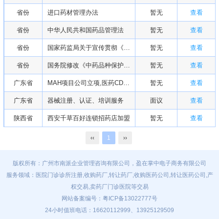
省份
进口药材管理办法
暂无
查看
省份
中华人民共和国药品管理法
暂无
查看
省份
国家药监局关于宣传贯彻《中华人民共和国疫苗管理法》的通知
暂无
查看
省份
国务院修改《中药品种保护条例》等行政法规部分条款
暂无
查看
广东省
MAH项目公司立项,医药CDMO、CMO服务
暂无
查看
广东省
器械注册、认证、培训服务
面议
查看
陕西省
西安千草百好连锁招药店加盟
暂无
查看
‹‹
1
››
版权所有：广州市南派企业管理咨询有限公司，盈在掌中电子商务有限公司
服务领域：医院门诊诊所注册,收购药厂,转让药厂,收购医药公司,转让医药公司,产
权交易,卖药厂门诊医院等交易
网站备案编号：
粤ICP备13022777号
24小时值班电话：16620112999、13925129509