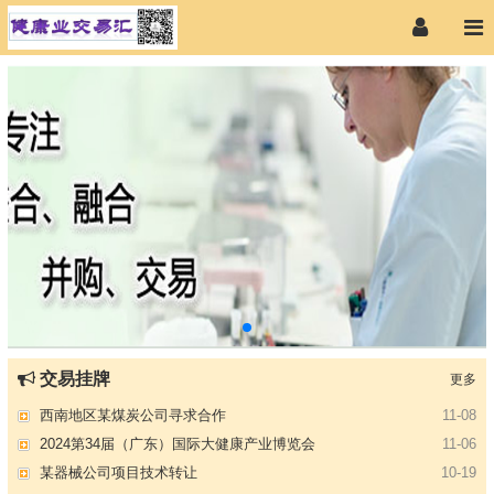
【专注投资】城投 交投 建投等国企项目合作
07-09
【寻求合作】海外代理、慈善机构
04-12
某资方在全国大量求购各地机构
02-19
代办港澳东南亚健康产品注册和平台搭建
01-14
南部地区某药厂转让【毛利65%年销售3亿左右】
01-08
交易挂牌
更多
资金解困 —财团直投
01-01
西南地区某煤炭公司寻求合作
11-08
2024第34届（广东）国际大健康产业博览会
11-06
某器械公司项目技术转让
10-19