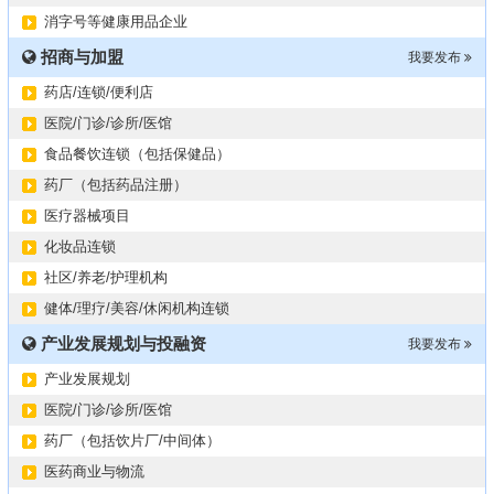
膝关节修复药物融资计划
09-27
消字号等健康用品企业
华北某药厂转让（年利有3000多万）
09-27
招商与加盟
某医药销售团队寻求品种大包
我要发布
09-15
“粤省心”为企业定制专业化的财务服务
09-08
药店/连锁/便利店
医院/门诊/诊所/医馆
食品餐饮连锁（包括保健品）
药厂（包括药品注册）
医疗器械项目
化妆品连锁
社区/养老/护理机构
健体/理疗/美容/休闲机构连锁
产业发展规划与投融资
我要发布
产业发展规划
医院/门诊/诊所/医馆
药厂（包括饮片厂/中间体）
医药商业与物流