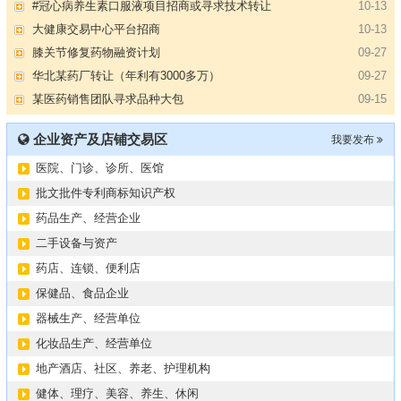
#冠心病养生素口服液项目招商或寻求技术转让
10-13
大健康交易中心平台招商
10-13
膝关节修复药物融资计划
09-27
华北某药厂转让（年利有3000多万）
09-27
某医药销售团队寻求品种大包
09-15
“粤省心”为企业定制专业化的财务服务
09-08
企业资产及店铺交易区
我要发布
【专注投资】城投 交投 建投等国企项目合作
07-09
医院、门诊、诊所、医馆
【寻求合作】海外代理、慈善机构
04-12
某资方在全国大量求购各地机构
02-19
批文批件专利商标知识产权
代办港澳东南亚健康产品注册和平台搭建
01-14
药品生产、经营企业
南部地区某药厂转让【毛利65%年销售3亿左右】
01-08
二手设备与资产
资金解困 —财团直投
01-01
药店、连锁、便利店
西南地区某煤炭公司寻求合作
11-08
保健品、食品企业
2024第34届（广东）国际大健康产业博览会
11-06
器械生产、经营单位
某器械公司项目技术转让
10-19
化妆品生产、经营单位
#冠心病养生素口服液项目招商或寻求技术转让
10-13
地产酒店、社区、养老、护理机构
大健康交易中心平台招商
10-13
健体、理疗、美容、养生、休闲