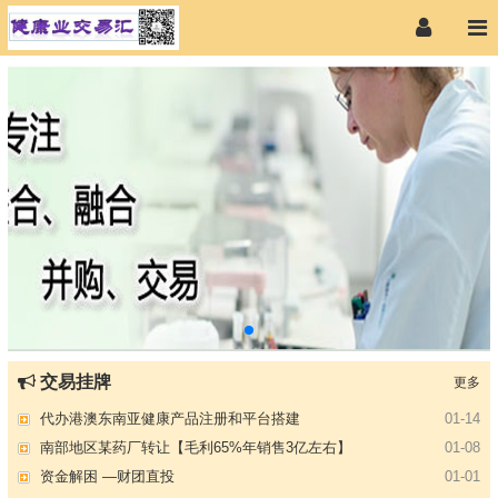
【专注投资】城投 交投 建投等国企项目合作
07-09
【寻求合作】海外代理、慈善机构
04-12
某资方在全国大量求购各地机构
02-19
交易挂牌
更多
代办港澳东南亚健康产品注册和平台搭建
01-14
南部地区某药厂转让【毛利65%年销售3亿左右】
01-08
资金解困 —财团直投
01-01
西南地区某煤炭公司寻求合作
11-08