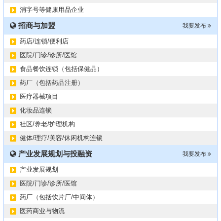
#冠心病养生素口服液项目招商或寻求技术转让
10-13
消字号等健康用品企业
大健康交易中心平台招商
10-13
招商与加盟
膝关节修复药物融资计划
我要发布
09-27
华北某药厂转让（年利有3000多万）
09-27
药店/连锁/便利店
某医药销售团队寻求品种大包
09-15
医院/门诊/诊所/医馆
“粤省心”为企业定制专业化的财务服务
09-08
食品餐饮连锁（包括保健品）
药厂（包括药品注册）
医疗器械项目
化妆品连锁
社区/养老/护理机构
健体/理疗/美容/休闲机构连锁
产业发展规划与投融资
我要发布
产业发展规划
医院/门诊/诊所/医馆
药厂（包括饮片厂/中间体）
医药商业与物流