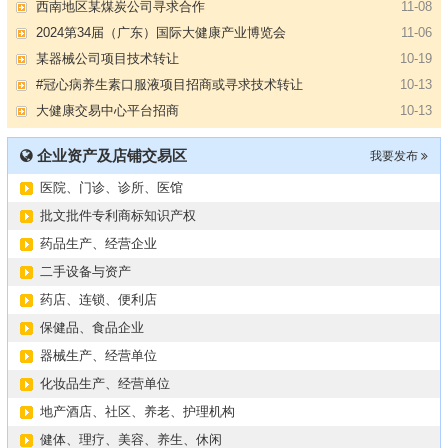
2024第34届（广东）国际大健康产业博览会
11-06
某器械公司项目技术转让
10-19
#冠心病养生素口服液项目招商或寻求技术转让
10-13
大健康交易中心平台招商
10-13
膝关节修复药物融资计划
09-27
华北某药厂转让（年利有3000多万）
09-27
企业资产及店铺交易区
我要发布
某医药销售团队寻求品种大包
09-15
医院、门诊、诊所、医馆
“粤省心”为企业定制专业化的财务服务
09-08
【专注投资】城投 交投 建投等国企项目合作
07-09
批文批件专利商标知识产权
【寻求合作】海外代理、慈善机构
04-12
药品生产、经营企业
某资方在全国大量求购各地机构
02-19
二手设备与资产
代办港澳东南亚健康产品注册和平台搭建
01-14
药店、连锁、便利店
南部地区某药厂转让【毛利65%年销售3亿左右】
01-08
保健品、食品企业
资金解困 —财团直投
01-01
器械生产、经营单位
西南地区某煤炭公司寻求合作
11-08
化妆品生产、经营单位
2024第34届（广东）国际大健康产业博览会
11-06
地产酒店、社区、养老、护理机构
某器械公司项目技术转让
10-19
健体、理疗、美容、养生、休闲