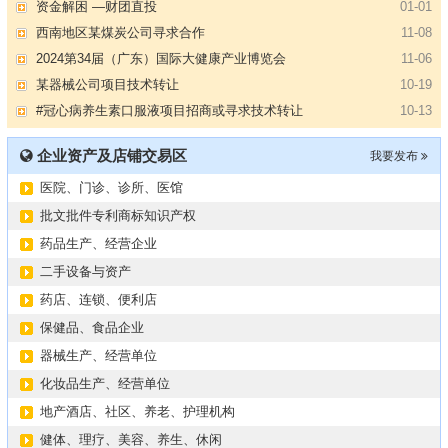
资金解困 —财团直投
01-01
西南地区某煤炭公司寻求合作
11-08
2024第34届（广东）国际大健康产业博览会
11-06
某器械公司项目技术转让
10-19
#冠心病养生素口服液项目招商或寻求技术转让
10-13
大健康交易中心平台招商
10-13
企业资产及店铺交易区
我要发布
膝关节修复药物融资计划
09-27
医院、门诊、诊所、医馆
华北某药厂转让（年利有3000多万）
09-27
某医药销售团队寻求品种大包
09-15
批文批件专利商标知识产权
“粤省心”为企业定制专业化的财务服务
09-08
药品生产、经营企业
【专注投资】城投 交投 建投等国企项目合作
07-09
二手设备与资产
【寻求合作】海外代理、慈善机构
04-12
药店、连锁、便利店
某资方在全国大量求购各地机构
02-19
保健品、食品企业
代办港澳东南亚健康产品注册和平台搭建
01-14
器械生产、经营单位
南部地区某药厂转让【毛利65%年销售3亿左右】
01-08
化妆品生产、经营单位
资金解困 —财团直投
01-01
地产酒店、社区、养老、护理机构
西南地区某煤炭公司寻求合作
11-08
健体、理疗、美容、养生、休闲