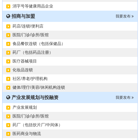
2024第34届（广东）国际大健康产业博览会
11-06
消字号等健康用品企业
某器械公司项目技术转让
10-19
招商与加盟
#冠心病养生素口服液项目招商或寻求技术转让
我要发布
10-13
大健康交易中心平台招商
10-13
药店/连锁/便利店
膝关节修复药物融资计划
09-27
医院/门诊/诊所/医馆
华北某药厂转让（年利有3000多万）
09-27
食品餐饮连锁（包括保健品）
某医药销售团队寻求品种大包
09-15
药厂（包括药品注册）
“粤省心”为企业定制专业化的财务服务
09-08
医疗器械项目
化妆品连锁
社区/养老/护理机构
健体/理疗/美容/休闲机构连锁
产业发展规划与投融资
我要发布
产业发展规划
医院/门诊/诊所/医馆
药厂（包括饮片厂/中间体）
医药商业与物流