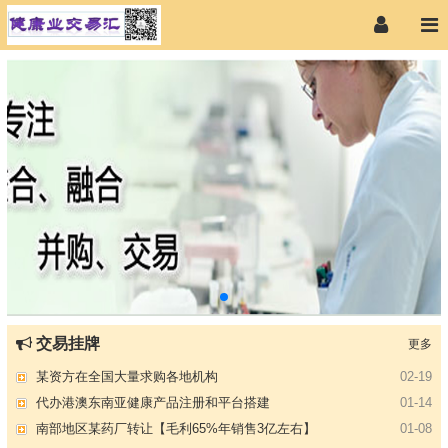
【专注投资】城投 交投 建投等国企项目合作
07-09
交易挂牌
更多
【寻求合作】海外代理、慈善机构
04-12
某资方在全国大量求购各地机构
02-19
代办港澳东南亚健康产品注册和平台搭建
01-14
南部地区某药厂转让【毛利65%年销售3亿左右】
01-08