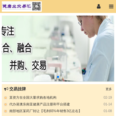
【专注投资】城投 交投 建投等国企项目合作
07-09
交易挂牌
更多
【寻求合作】海外代理、慈善机构
04-12
某资方在全国大量求购各地机构
02-19
代办港澳东南亚健康产品注册和平台搭建
01-14
南部地区某药厂转让【毛利65%年销售3亿左右】
01-08