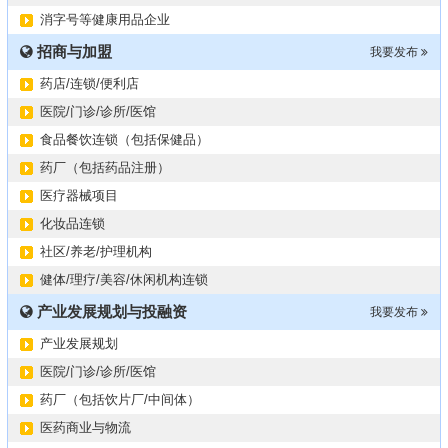
2024第34届（广东）国际大健康产业博览会
11-06
消字号等健康用品企业
某器械公司项目技术转让
10-19
招商与加盟
#冠心病养生素口服液项目招商或寻求技术转让
我要发布
10-13
大健康交易中心平台招商
10-13
药店/连锁/便利店
膝关节修复药物融资计划
09-27
医院/门诊/诊所/医馆
华北某药厂转让（年利有3000多万）
09-27
食品餐饮连锁（包括保健品）
某医药销售团队寻求品种大包
09-15
药厂（包括药品注册）
“粤省心”为企业定制专业化的财务服务
09-08
医疗器械项目
化妆品连锁
社区/养老/护理机构
健体/理疗/美容/休闲机构连锁
产业发展规划与投融资
我要发布
产业发展规划
医院/门诊/诊所/医馆
药厂（包括饮片厂/中间体）
医药商业与物流