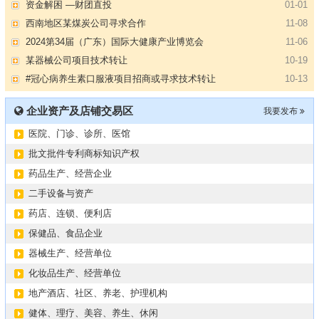
资金解困 —财团直投
01-01
西南地区某煤炭公司寻求合作
11-08
2024第34届（广东）国际大健康产业博览会
11-06
某器械公司项目技术转让
10-19
#冠心病养生素口服液项目招商或寻求技术转让
10-13
大健康交易中心平台招商
10-13
企业资产及店铺交易区
我要发布
膝关节修复药物融资计划
09-27
医院、门诊、诊所、医馆
华北某药厂转让（年利有3000多万）
09-27
某医药销售团队寻求品种大包
09-15
批文批件专利商标知识产权
“粤省心”为企业定制专业化的财务服务
09-08
药品生产、经营企业
【专注投资】城投 交投 建投等国企项目合作
07-09
二手设备与资产
【寻求合作】海外代理、慈善机构
04-12
药店、连锁、便利店
某资方在全国大量求购各地机构
02-19
保健品、食品企业
代办港澳东南亚健康产品注册和平台搭建
01-14
器械生产、经营单位
南部地区某药厂转让【毛利65%年销售3亿左右】
01-08
化妆品生产、经营单位
资金解困 —财团直投
01-01
地产酒店、社区、养老、护理机构
西南地区某煤炭公司寻求合作
11-08
健体、理疗、美容、养生、休闲